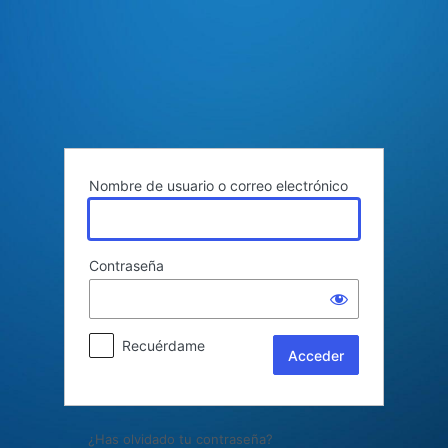
Acceder
Nombre de usuario o correo electrónico
Contraseña
Recuérdame
¿Has olvidado tu contraseña?