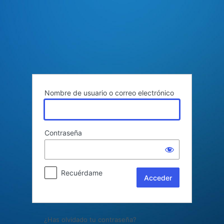
Acceder
Nombre de usuario o correo electrónico
Contraseña
Recuérdame
¿Has olvidado tu contraseña?