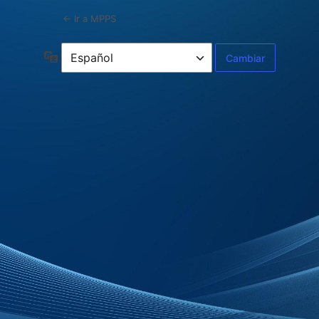
← Ir a MPPS
Idioma