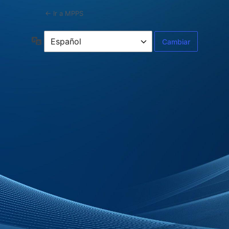
← Ir a MPPS
Idioma