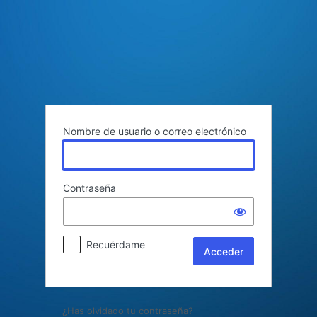
Acceder
Nombre de usuario o correo electrónico
Contraseña
Recuérdame
¿Has olvidado tu contraseña?