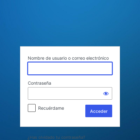
Acceder
Nombre de usuario o correo electrónico
Contraseña
Recuérdame
¿Has olvidado tu contraseña?