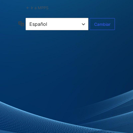
← Ir a MPPS
Idioma