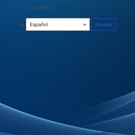
← Ir a MPPS
Idioma