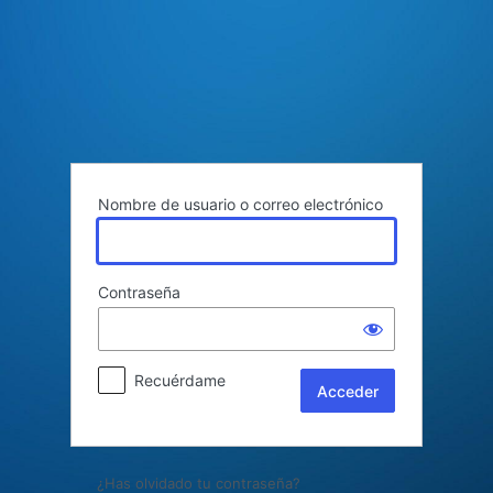
Acceder
Nombre de usuario o correo electrónico
Contraseña
Recuérdame
¿Has olvidado tu contraseña?