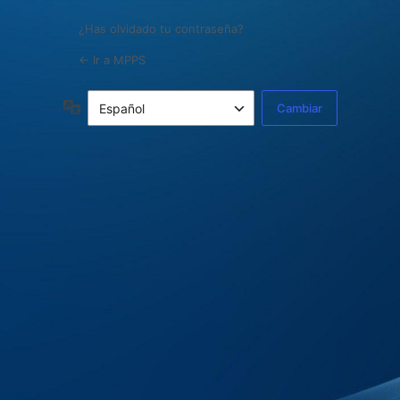
¿Has olvidado tu contraseña?
← Ir a MPPS
Idioma