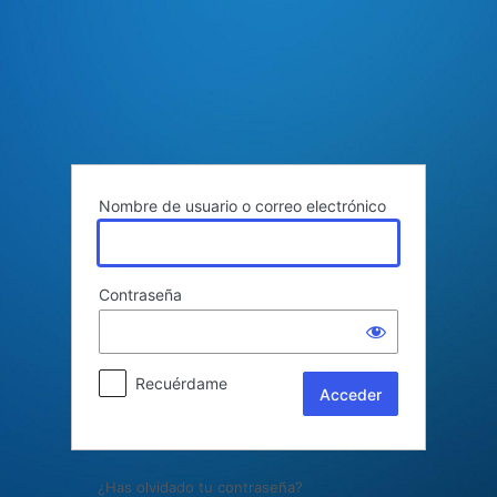
Acceder
Nombre de usuario o correo electrónico
Contraseña
Recuérdame
¿Has olvidado tu contraseña?