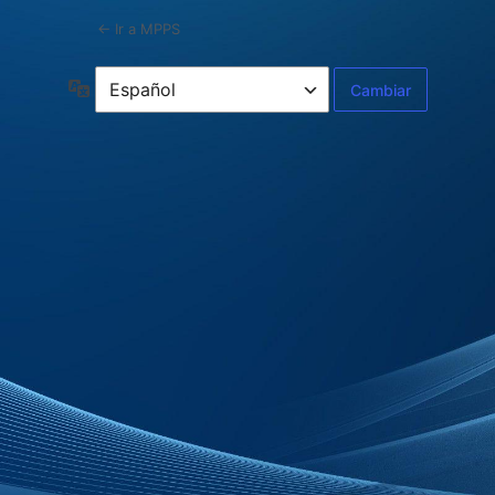
← Ir a MPPS
Idioma