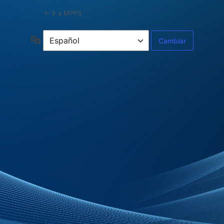
← Ir a MPPS
Idioma