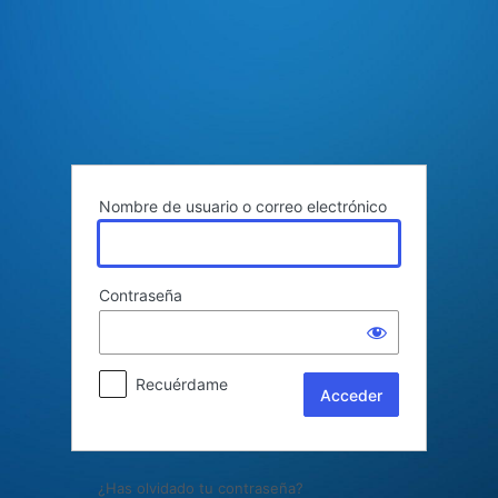
Acceder
Nombre de usuario o correo electrónico
Contraseña
Recuérdame
¿Has olvidado tu contraseña?