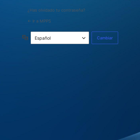
¿Has olvidado tu contraseña?
← Ir a MPPS
Idioma