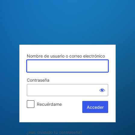
Acceder
Nombre de usuario o correo electrónico
Contraseña
Recuérdame
¿Has olvidado tu contraseña?