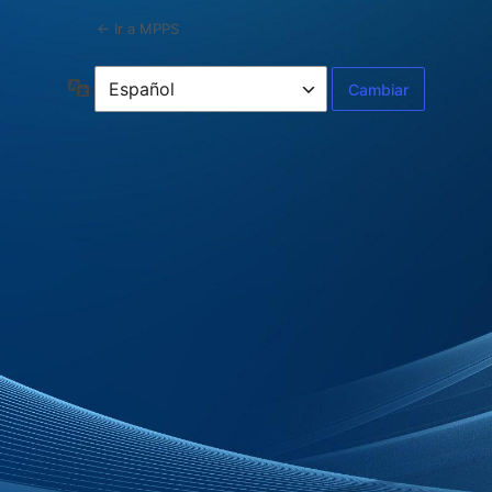
← Ir a MPPS
Idioma