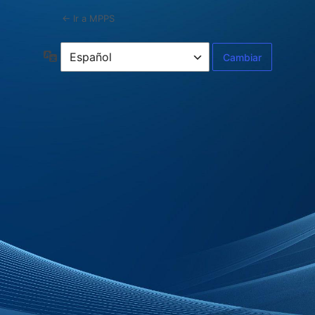
← Ir a MPPS
Idioma