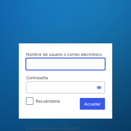
Acceder
Nombre de usuario o correo electrónico
Contraseña
Recuérdame
¿Has olvidado tu contraseña?