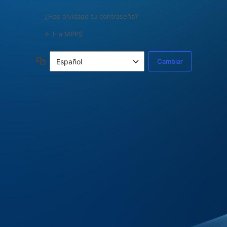
¿Has olvidado tu contraseña?
← Ir a MPPS
Idioma