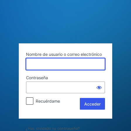
Acceder
Nombre de usuario o correo electrónico
Contraseña
Recuérdame
¿Has olvidado tu contraseña?