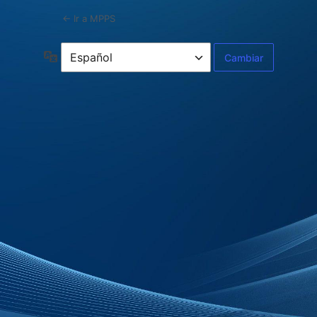
← Ir a MPPS
Idioma