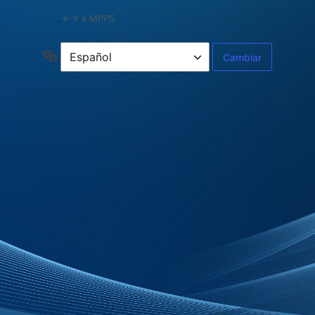
← Ir a MPPS
Idioma