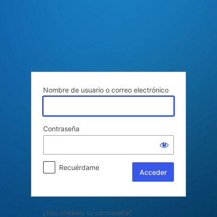
Acceder
Nombre de usuario o correo electrónico
Contraseña
Recuérdame
¿Has olvidado tu contraseña?