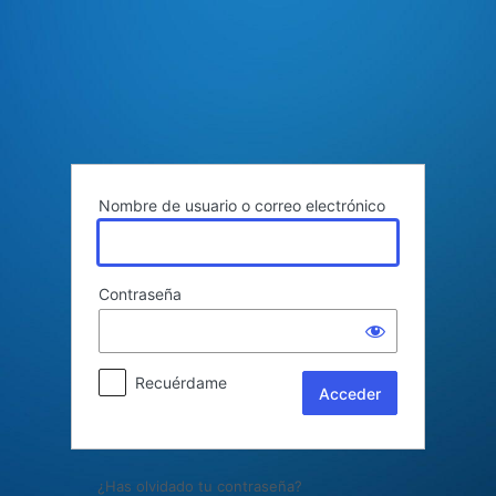
Acceder
Nombre de usuario o correo electrónico
Contraseña
Recuérdame
¿Has olvidado tu contraseña?