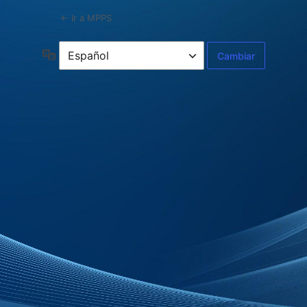
← Ir a MPPS
Idioma