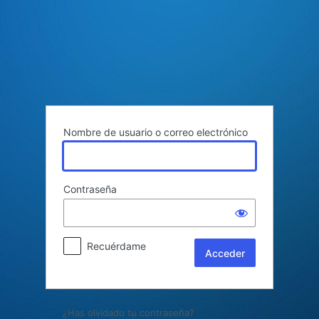
Acceder
Nombre de usuario o correo electrónico
Contraseña
Recuérdame
¿Has olvidado tu contraseña?