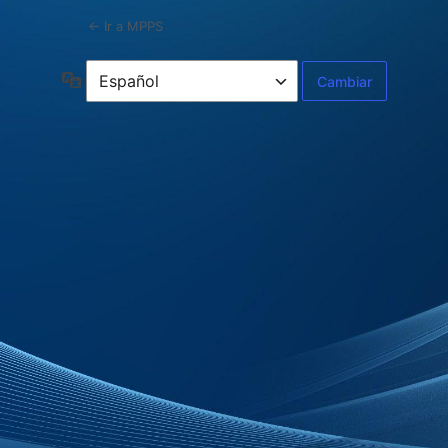
← Ir a MPPS
Idioma