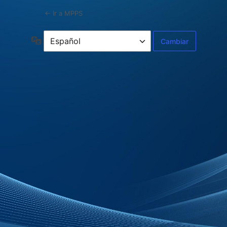
← Ir a MPPS
Idioma