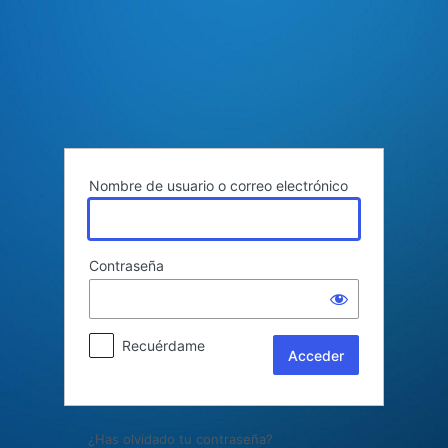
Acceder
Nombre de usuario o correo electrónico
Contraseña
Recuérdame
¿Has olvidado tu contraseña?