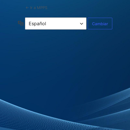
← Ir a MPPS
Idioma