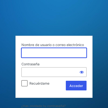
Acceder
Nombre de usuario o correo electrónico
Contraseña
Recuérdame
¿Has olvidado tu contraseña?