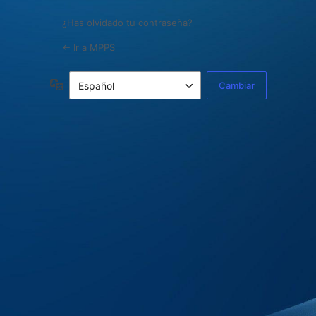
¿Has olvidado tu contraseña?
← Ir a MPPS
Idioma