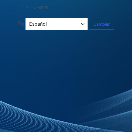
← Ir a MPPS
Idioma