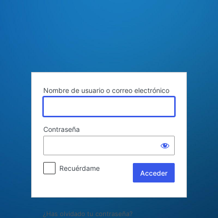
Acceder
Nombre de usuario o correo electrónico
Contraseña
Recuérdame
¿Has olvidado tu contraseña?