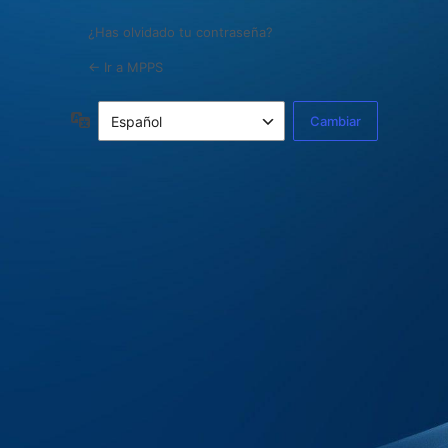
¿Has olvidado tu contraseña?
← Ir a MPPS
Idioma