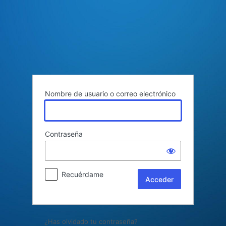
Acceder
Nombre de usuario o correo electrónico
Contraseña
Recuérdame
¿Has olvidado tu contraseña?