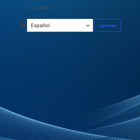
← Ir a MPPS
Idioma