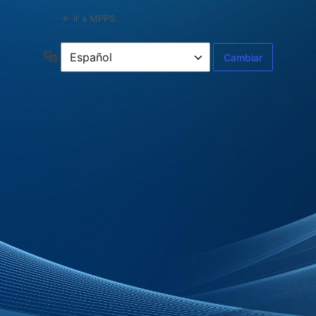
← Ir a MPPS
Idioma