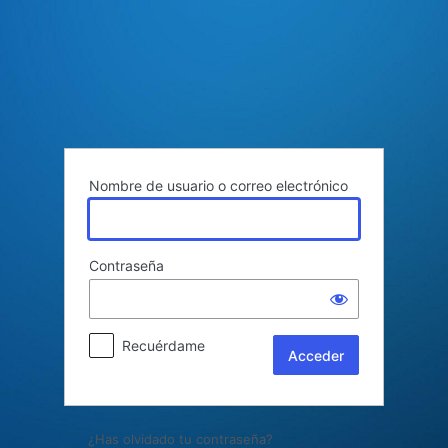
Acceder
Nombre de usuario o correo electrónico
Contraseña
Recuérdame
¿Has olvidado tu contraseña?