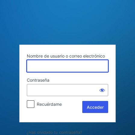
Acceder
Nombre de usuario o correo electrónico
Contraseña
Recuérdame
¿Has olvidado tu contraseña?