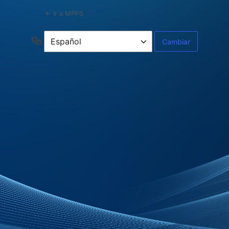
← Ir a MPPS
Idioma