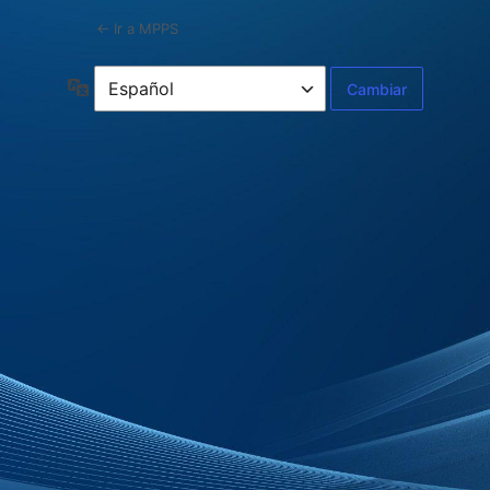
← Ir a MPPS
Idioma