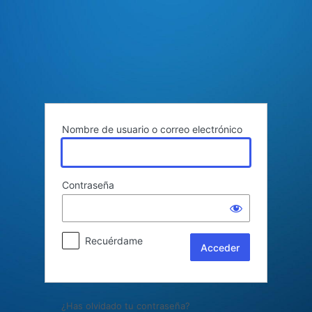
Acceder
Nombre de usuario o correo electrónico
Contraseña
Recuérdame
¿Has olvidado tu contraseña?