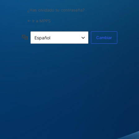
¿Has olvidado tu contraseña?
← Ir a MPPS
Idioma