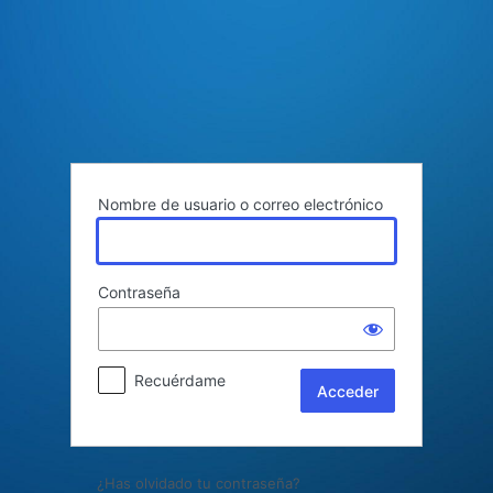
Acceder
Nombre de usuario o correo electrónico
Contraseña
Recuérdame
¿Has olvidado tu contraseña?