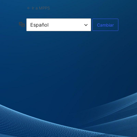
← Ir a MPPS
Idioma