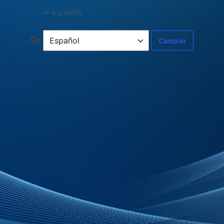
← Ir a MPPS
Idioma