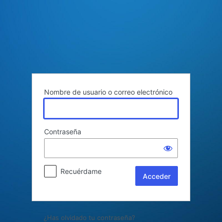
Acceder
Nombre de usuario o correo electrónico
Contraseña
Recuérdame
¿Has olvidado tu contraseña?