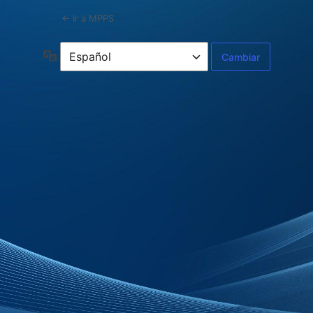
← Ir a MPPS
Idioma