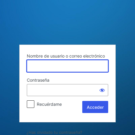
Acceder
Nombre de usuario o correo electrónico
Contraseña
Recuérdame
¿Has olvidado tu contraseña?