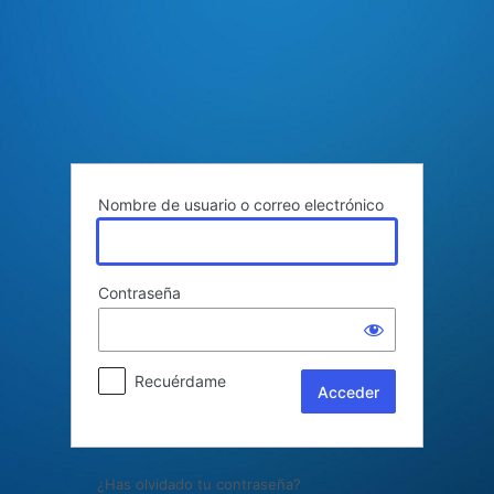
Acceder
Nombre de usuario o correo electrónico
Contraseña
Recuérdame
¿Has olvidado tu contraseña?