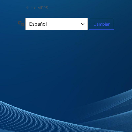
← Ir a MPPS
Idioma