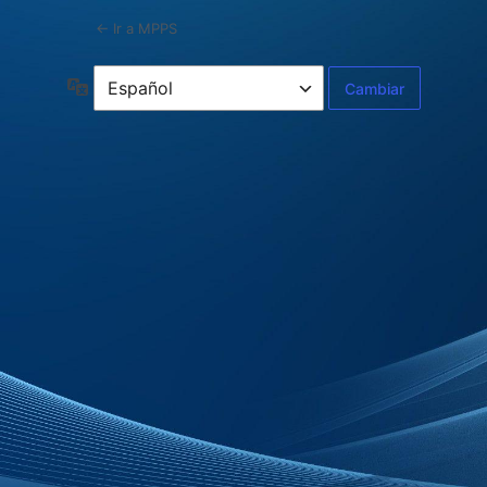
← Ir a MPPS
Idioma