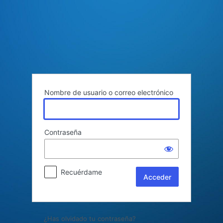
Acceder
Nombre de usuario o correo electrónico
Contraseña
Recuérdame
¿Has olvidado tu contraseña?