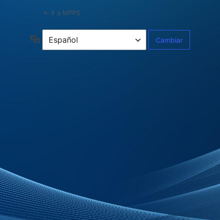
← Ir a MPPS
Idioma