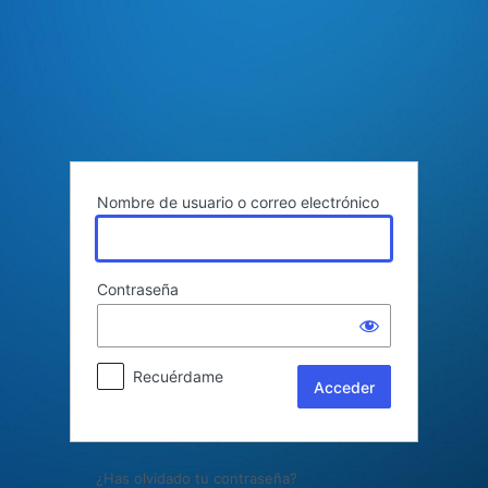
Acceder
Nombre de usuario o correo electrónico
Contraseña
Recuérdame
¿Has olvidado tu contraseña?