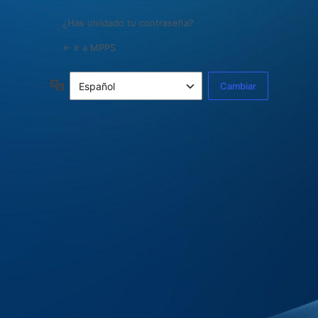
¿Has olvidado tu contraseña?
← Ir a MPPS
Idioma