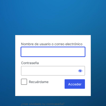
Acceder
Nombre de usuario o correo electrónico
Contraseña
Recuérdame
¿Has olvidado tu contraseña?