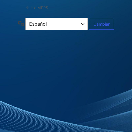
← Ir a MPPS
Idioma