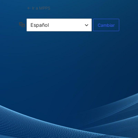
← Ir a MPPS
Idioma