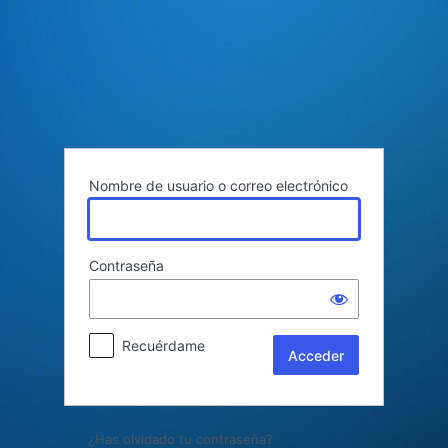
Acceder
Nombre de usuario o correo electrónico
Contraseña
Recuérdame
¿Has olvidado tu contraseña?