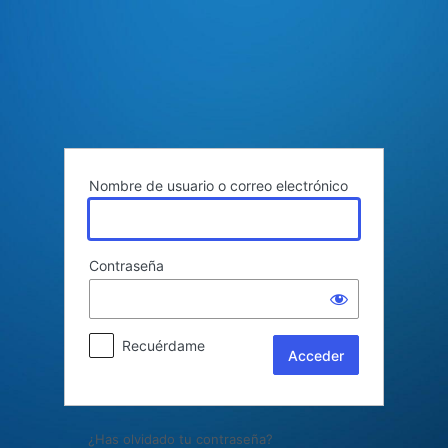
Acceder
Nombre de usuario o correo electrónico
Contraseña
Recuérdame
¿Has olvidado tu contraseña?