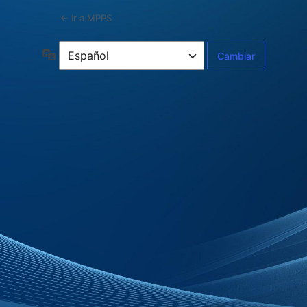
← Ir a MPPS
Idioma