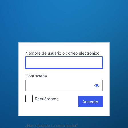
Acceder
Nombre de usuario o correo electrónico
Contraseña
Recuérdame
¿Has olvidado tu contraseña?