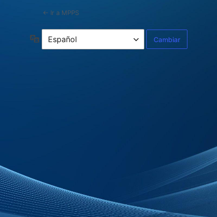
← Ir a MPPS
Idioma