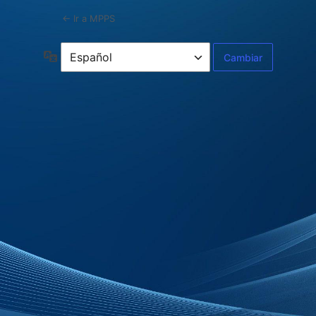
← Ir a MPPS
Idioma