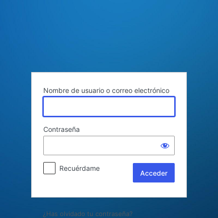
Acceder
Nombre de usuario o correo electrónico
Contraseña
Recuérdame
¿Has olvidado tu contraseña?