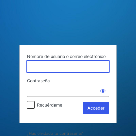
Acceder
Nombre de usuario o correo electrónico
Contraseña
Recuérdame
¿Has olvidado tu contraseña?