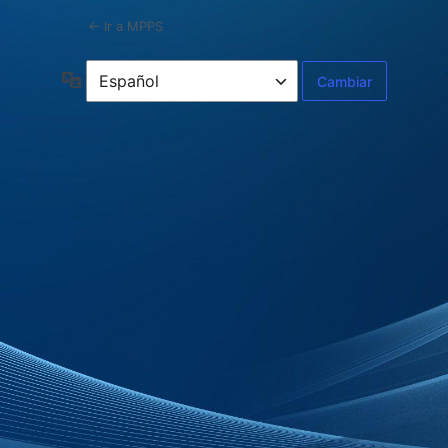
← Ir a MPPS
Idioma