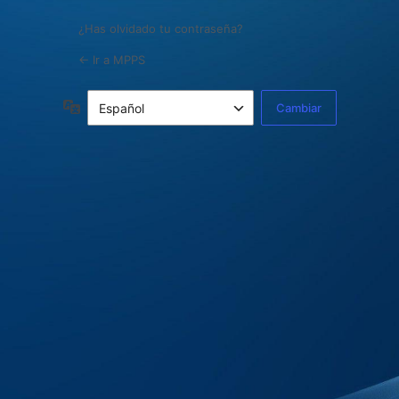
¿Has olvidado tu contraseña?
← Ir a MPPS
Idioma