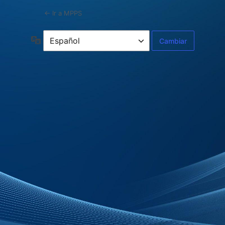
← Ir a MPPS
Idioma