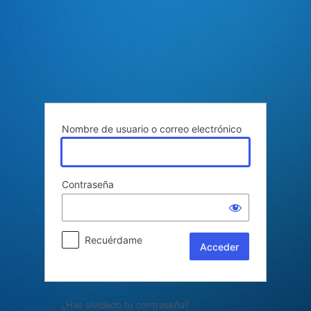
Acceder
Nombre de usuario o correo electrónico
Contraseña
Recuérdame
¿Has olvidado tu contraseña?