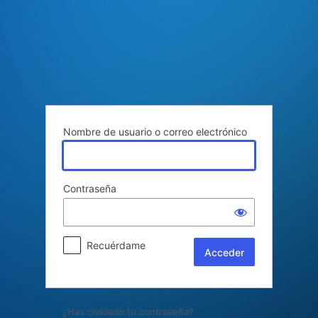
Acceder
Nombre de usuario o correo electrónico
Contraseña
Recuérdame
¿Has olvidado tu contraseña?