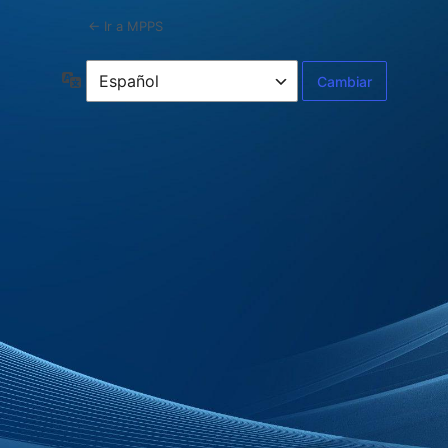
← Ir a MPPS
Idioma