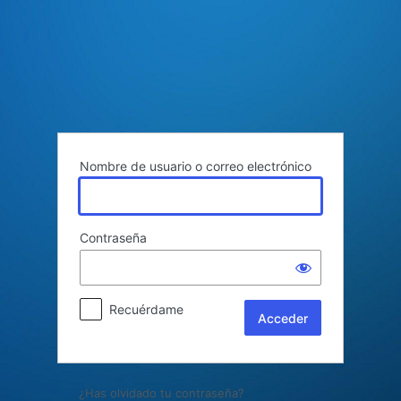
Acceder
Nombre de usuario o correo electrónico
Contraseña
Recuérdame
¿Has olvidado tu contraseña?