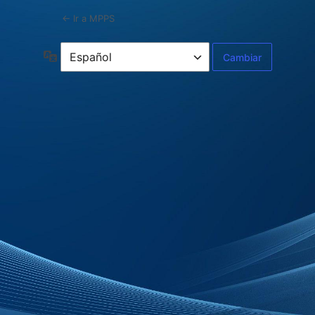
← Ir a MPPS
Idioma