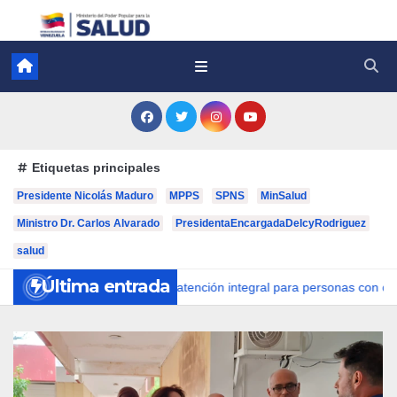
Etiquetas principales
Presidente Nicolás Maduro
MPPS
SPNS
MinSalud
Ministro Dr. Carlos Alvarado
PresidentaEncargadaDelcyRodriguez
salud
Última entrada
ano despliega atención integral para personas con discapacidad en c