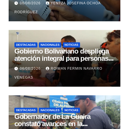
cataratas en Zulia
06/08/2026
YENTZA JOSEFINA OCHOA
RODRÍGUEZ
DESTACADAS
NACIONALES
NOTICIAS
Gobierno Bolivariano despliega
atención integral para personas
con discapacidad en
06/08/2026
ROIMAN FERMIN NAVARRO
campamentos de La Guaira
VENEGAS
DESTACADAS
NACIONALES
NOTICIAS
Gobernador de La Guaira
constató avances en la