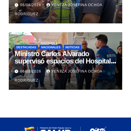
rehabilitación del Hospitalito de
06/08/2026
YENTZA JOSEFINA OCHOA
Catia la Mar
RODRÍGUEZ
DESTACADAS
NACIONALES
NOTICIAS
Ministro Carlos Alvarado
supervisó espacios del Hospital
Dermatológico Dr. Martín Vegas
06/08/2026
YENTZA JOSEFINA OCHOA
en La Guaira
RODRÍGUEZ