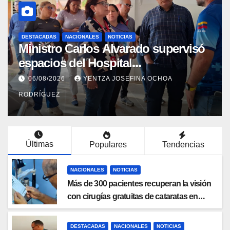
DESTACADAS
NACIONALES
NOTICIAS
Ministro Carlos Alvarado supervisó
espacios del Hospital
Dermatológico Dr. Martín Vegas en
06/08/2026
YENTZA JOSEFINA OCHOA
La Guaira
RODRÍGUEZ
Últimas
Populares
Tendencias
NACIONALES
NOTICIAS
Más de 300 pacientes recuperan la visión
con cirugías gratuitas de cataratas en
Zulia
DESTACADAS
NACIONALES
NOTICIAS