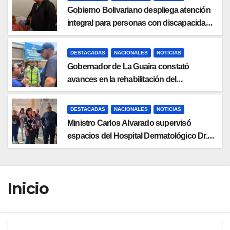
Gobierno Bolivariano despliega atención
integral para personas con discapacidad
en campamentos de La Guaira
DESTACADAS
NACIONALES
NOTICIAS
Gobernador de La Guaira constató
avances en la rehabilitación del
Hospitalito de Catia la Mar
DESTACADAS
NACIONALES
NOTICIAS
Ministro Carlos Alvarado supervisó
espacios del Hospital Dermatológico Dr.
Martín Vegas en La Guaira
Inicio