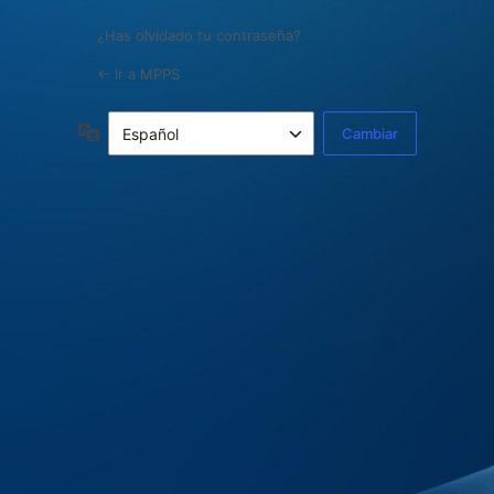
¿Has olvidado tu contraseña?
← Ir a MPPS
Idioma