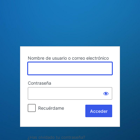
Acceder
Nombre de usuario o correo electrónico
Contraseña
Recuérdame
¿Has olvidado tu contraseña?