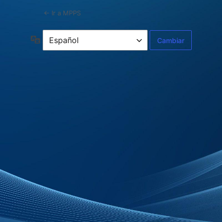
← Ir a MPPS
Idioma