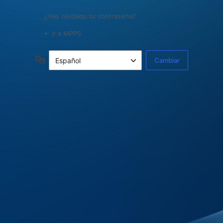
¿Has olvidado tu contraseña?
← Ir a MPPS
Idioma