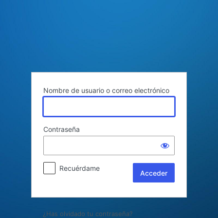
Acceder
Nombre de usuario o correo electrónico
Contraseña
Recuérdame
¿Has olvidado tu contraseña?