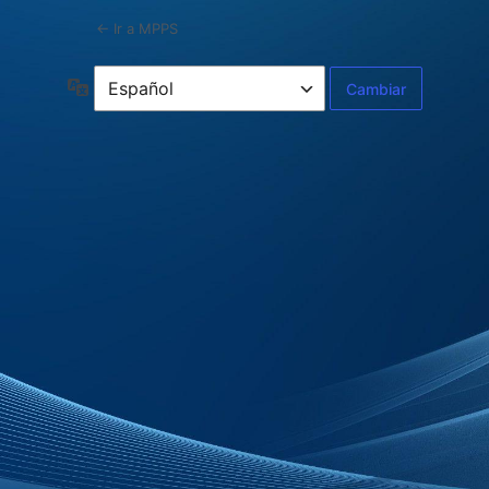
← Ir a MPPS
Idioma