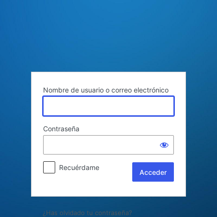
Acceder
Nombre de usuario o correo electrónico
Contraseña
Recuérdame
¿Has olvidado tu contraseña?