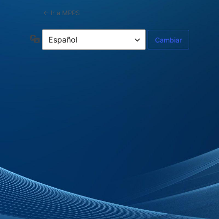
← Ir a MPPS
Idioma