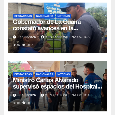
DESTACADAS
NACIONALES
NOTICIAS
Gobernador de La Guaira
constató avances en la
rehabilitación del Hospitalito de
06/08/2026
YENTZA JOSEFINA OCHOA
Catia la Mar
RODRÍGUEZ
DESTACADAS
NACIONALES
NOTICIAS
Ministro Carlos Alvarado
supervisó espacios del Hospital
Dermatológico Dr. Martín Vegas
06/08/2026
YENTZA JOSEFINA OCHOA
en La Guaira
RODRÍGUEZ