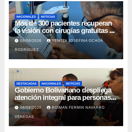
NACIONALES
NOTICIAS
Más de 300 pacientes recuperan
la visión con cirugías gratuitas de
cataratas en Zulia
06/08/2026
YENTZA JOSEFINA OCHOA
RODRÍGUEZ
DESTACADAS
NACIONALES
NOTICIAS
Gobierno Bolivariano despliega
atención integral para personas
con discapacidad en
06/08/2026
ROIMAN FERMIN NAVARRO
campamentos de La Guaira
VENEGAS